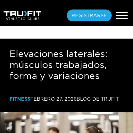
REGISTRARSE
Elevaciones laterales:
PASO GRATIS
músculos trabajados,
PLANES
forma y variaciones
UBICACIONES
AMENIDADES
FITNESS
FEBRERO 27, 2026
BLOG DE TRUFIT
CAPACITACIÓN
ESPECIALIZADA