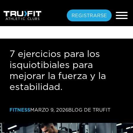
REGISTRARSE
7 ejercicios para los
PASO GRATIS
isquiotibiales para
PLANES
mejorar la fuerza y ​​la
estabilidad.
UBICACIONES
AMENIDADES
FITNESS
MARZO 9, 2026
BLOG DE TRUFIT
CAPACITACIÓN
ESPECIALIZADA